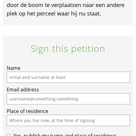
door de boom te verplaatsen naar een andere
plek op het perceel waar hij nu staat.
Sign this petition
If
Name
you
are
Email address
a
human,
ignore
Place of residence
this
field
Yes, publish my name and place of residence