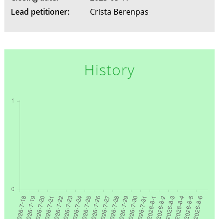
Lead petitioner:
Crista Berenpas
History