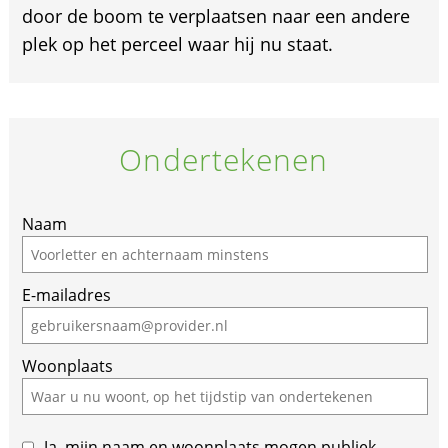
door de boom te verplaatsen naar een andere
plek op het perceel waar hij nu staat.
Ondertekenen
If
Naam
you
are
E-mailadres
a
human,
ignore
Woonplaats
this
field
Ja, mijn naam en woonplaats mogen publiek